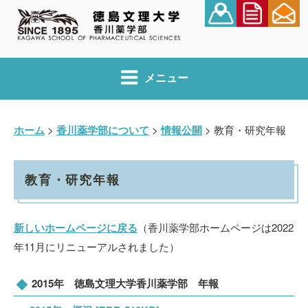
コ
ン
テ
ン
ツ
メニュー
へ
ス
キ
ホーム
>
香川薬学部について
>
情報公開
>
教育・研究年報
ッ
プ
教育・研究年報
新しいホームページに戻る
（香川薬学部ホームページは2022
年11月にリニューアルされました）
2015年 徳島文理大学香川薬学部 年報