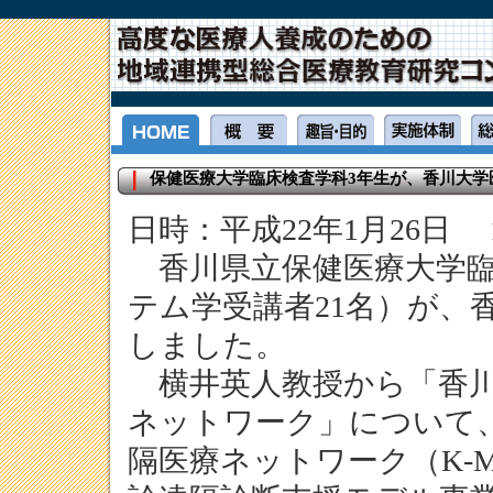
保健医療大学臨床検査学科3年生が、香川大学
日時：平成22年1月26日 13:
香川県立保健医療大学臨
テム学受講者21名）が、
しました。
横井英人教授から「香川
ネットワーク」について
隔医療ネットワーク（K-